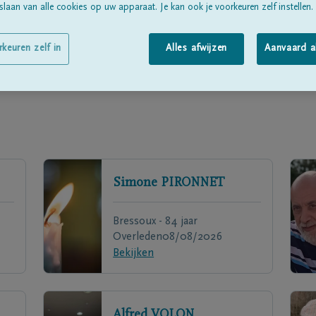
laan van alle cookies op uw apparaat. Je kan ook je voorkeuren zelf instellen.
rkeuren zelf in
Alles afwijzen
Aanvaard a
Simone
PIRONNET
Bressoux - 84 jaar
Overleden
08/08/2026
Bekijken
Alfred
VOLON