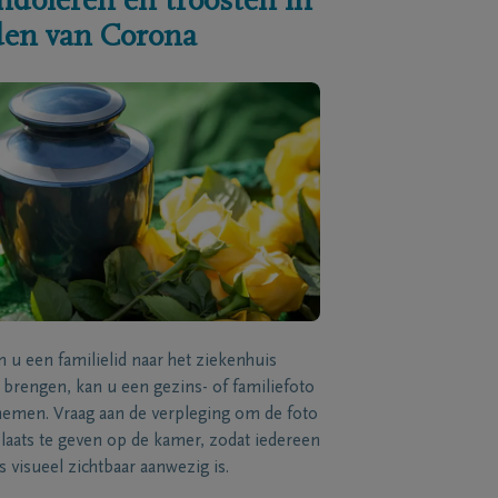
ndoleren en troosten in
jden van Corona
n u een familielid naar het ziekenhuis
brengen, kan u een gezins- of familiefoto
men. Vraag aan de verpleging om de foto
laats te geven op de kamer, zodat iedereen
s visueel zichtbaar aanwezig is.