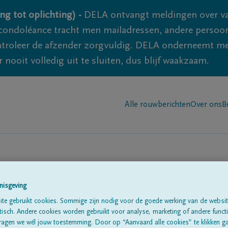
ng tot oplichting) -
DELA ontvangt meldingen over va
ondoléance tracht men mailadressen, andere persoon
controleer de afzender zorgvuldig. DELA onderneemt m
 nooit volledig uit te sluiten, dus blijf waakzaam.
Alle rouwberichten
Over ons
B
nisgeving
te gebruikt cookies. Sommige zijn nodig voor de goede werking van de websit
sch. Andere cookies worden gebruikt voor analyse, marketing of andere functio
te
ragen we wél jouw toestemming. Door op “Aanvaard alle cookies” te klikken g