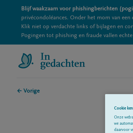
Blijf waakzaam voor phishingberichten (pogi
privécondoléances. Onder het mom van een c
Klik niet op verdachte links of bijlagen en 
Pogingen tot phishing en fraude vallen echter
← Vorige
Cookie ken
Onze websi
we automati
daarvoor v