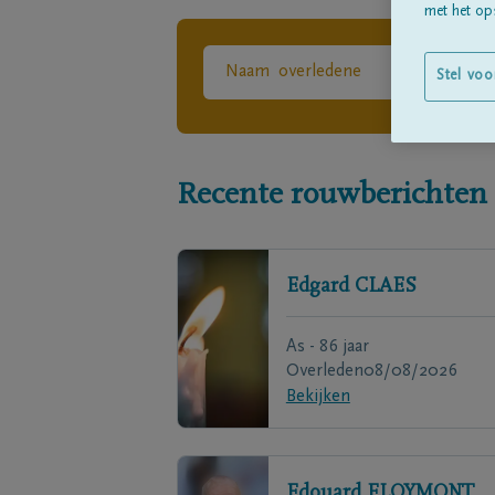
met het ops
Stel voo
Recente rouwberichten
Edgard
CLAES
As - 86 jaar
Overleden
08/08/2026
Bekijken
Edouard
FLOYMONT