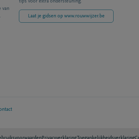
tips voor extra ondersteuning.
e van
.
Laat je gidsen op www.rouwwijzer.be
ontact
bruiksvoorwaarden
Privacyverklaring
Toegankelijkheidsverklaring
C