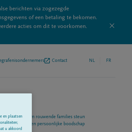
lse berichten via zogezegde
sgegevens of een betaling te bekomen.
eerdere acties om dit te voorkomen.
egrafenisondernemers
Contact
NL
FR
e en plaatsen
Een platform om rouwende families steun
naliteiten;
 betuigen met een persoonlijke boodschap
aat u akkoord