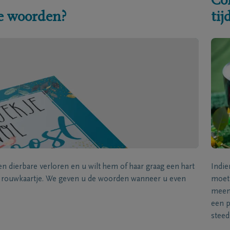
Co
e woorden?
ti
een dierbare verloren en u wilt hem of haar graag een hart
Indie
k rouwkaartje. We geven u de woorden wanneer u even
moet 
meene
een p
steed