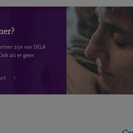
mer?
rtner zijn van DELA
Ook als er geen
urt