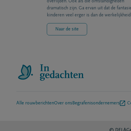
overlijden. Ook als die omstandigheden
dramatisch zijn. Ga ervan uit dat de fantasi
kinderen veel erger is dan de werkelijkheid
Naar de site
Alle rouwberichten
Over ons
Begrafenisondernemers
C
© DELA
Ge