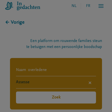
NL
FR
← Vorige
Een platform om rouwende families steun
te betuigen met een persoonlijke boodschap
×
Zoek