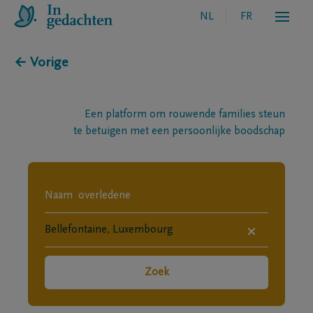
NL
FR
← Vorige
Een platform om rouwende families steun
te betuigen met een persoonlijke boodschap
×
Zoek