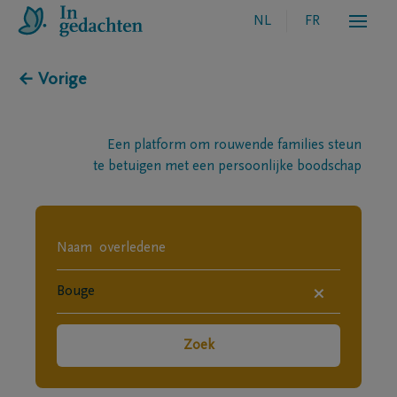
NL
FR
← Vorige
Een platform om rouwende families steun
te betuigen met een persoonlijke boodschap
×
Zoek