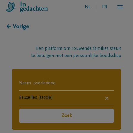
NL
FR
← Vorige
Een platform om rouwende families steun
te betuigen met een persoonlijke boodschap
×
Zoek