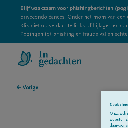
Blijf waakzaam voor phishingberichten (pogi
privécondoléances. Onder het mom van een c
Klik niet op verdachte links of bijlagen en 
Pogingen tot phishing en fraude vallen echter
← Vorige
Cookie ken
Onze websi
we automati
daarvoor v