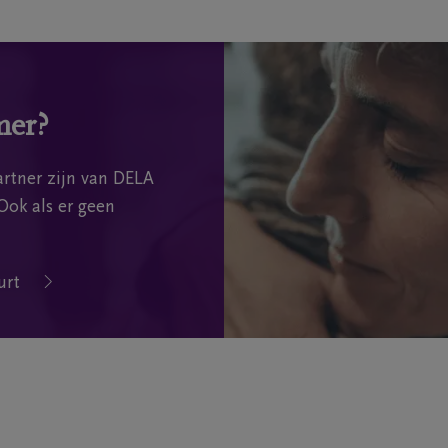
mer?
rtner zijn van DELA
Ook als er geen
urt