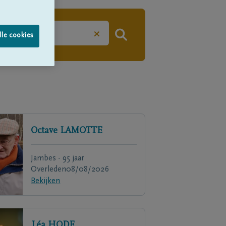
×
lle cookies
Octave
LAMOTTE
Jambes - 95 jaar
Overleden
08/08/2026
Bekijken
Léa
HODE