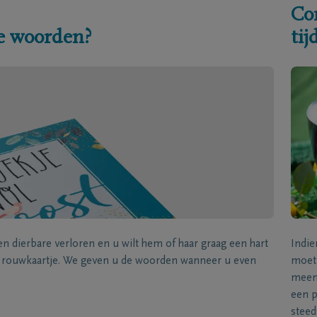
Co
e woorden?
ti
een dierbare verloren en u wilt hem of haar graag een hart
Indie
k rouwkaartje. We geven u de woorden wanneer u even
moet 
meene
een p
steed