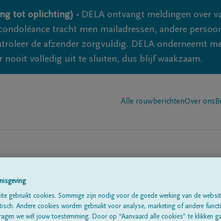
ng tot oplichting) -
DELA ontvangt meldingen over va
ondoléance tracht men mailadressen, andere persoon
controleer de afzender zorgvuldig. DELA onderneemt m
 nooit volledig uit te sluiten, dus blijf waakzaam.
Alle rouwberichten
Over ons
B
nisgeving
te gebruikt cookies. Sommige zijn nodig voor de goede werking van de websit
sch. Andere cookies worden gebruikt voor analyse, marketing of andere functio
te
ragen we wél jouw toestemming. Door op “Aanvaard alle cookies” te klikken g