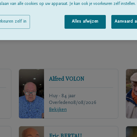
laan van alle cookies op uw apparaat. Je kan ook je voorkeuren zelf instellen.
rkeuren zelf in
Alles afwijzen
Aanvaard a
Alfred
VOLON
Huy - 84 jaar
Overleden
08/08/2026
Bekijken
Eric
BERTAU