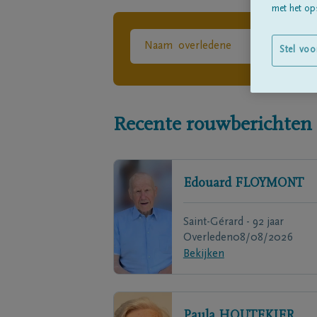
met het ops
Stel voo
Recente rouwberichten
Edouard
FLOYMONT
Saint-Gérard - 92 jaar
Overleden
08/08/2026
Bekijken
Paula
HOUTEKIER