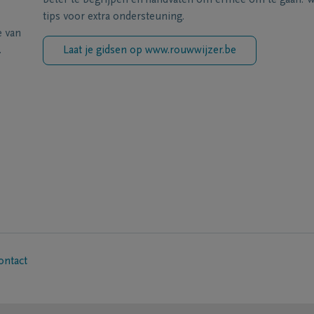
beter te begrijpen en handvaten om ermee om te gaan. Wi
tips voor extra ondersteuning.
e van
.
Laat je gidsen op www.rouwwijzer.be
ontact