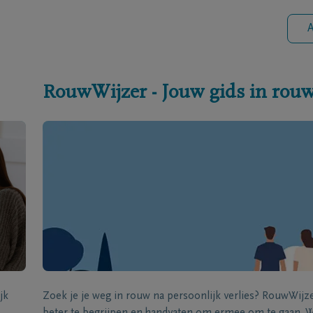
A
RouwWijzer - Jouw gids in rou
jk
Zoek je je weg in rouw na persoonlijk verlies? RouwWij