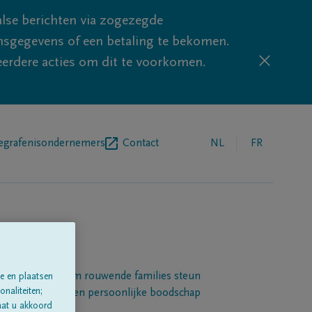
lse berichten via zogezegde
sgegevens of een betaling te bekomen.
eerdere acties om dit te voorkomen.
egrafenisondernemers
Contact
NL
FR
Een platform om rouwende families steun
e en plaatsen
naliteiten;
 betuigen met een persoonlijke boodschap
aat u akkoord