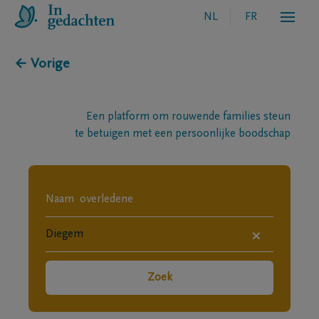
NL
FR
← Vorige
Een platform om rouwende families steun
te betuigen met een persoonlijke boodschap
×
Zoek