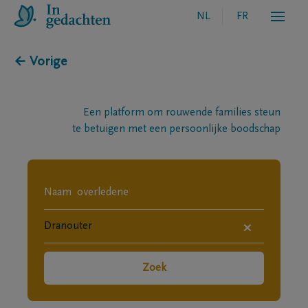
NL
FR
← Vorige
Een platform om rouwende families steun
te betuigen met een persoonlijke boodschap
×
Zoek