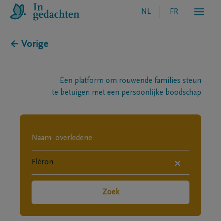
NL
FR
← Vorige
Een platform om rouwende families steun
te betuigen met een persoonlijke boodschap
×
Zoek