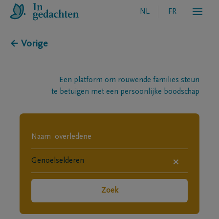
NL
FR
← Vorige
Een platform om rouwende families steun
te betuigen met een persoonlijke boodschap
×
Zoek