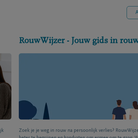
A
RouwWijzer - Jouw gids in rou
jk
Zoek je je weg in rouw na persoonlijk verlies? RouwWij