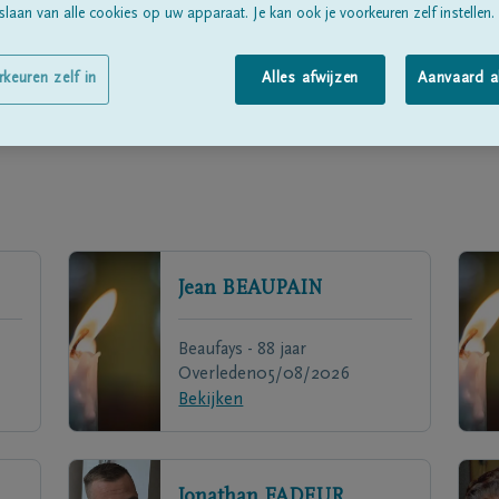
laan van alle cookies op uw apparaat. Je kan ook je voorkeuren zelf instellen.
rkeuren zelf in
Alles afwijzen
Aanvaard a
Jean
BEAUPAIN
Beaufays - 88 jaar
Overleden
05/08/2026
Bekijken
Jonathan
FADEUR