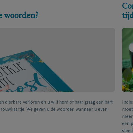
Co
e woorden?
ti
een dierbare verloren en u wilt hem of haar graag een hart
Indie
k rouwkaartje. We geven u de woorden wanneer u even
moet 
meene
een p
steed