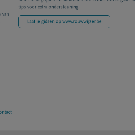
beter te begrijpen en handvaten om ermee om te gaan. Wi
tips voor extra ondersteuning.
e van
.
Laat je gidsen op www.rouwwijzer.be
ontact