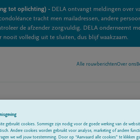
ng tot oplichting) -
DELA ontvangt meldingen over va
ondoléance tracht men mailadressen, andere persoon
controleer de afzender zorgvuldig. DELA onderneemt m
 nooit volledig uit te sluiten, dus blijf waakzaam.
Alle rouwberichten
Over ons
B
nisgeving
te gebruikt cookies. Sommige zijn nodig voor de goede werking van de websit
sch. Andere cookies worden gebruikt voor analyse, marketing of andere functio
te
ragen we wél jouw toestemming. Door op “Aanvaard alle cookies” te klikken g