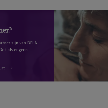
mer?
rtner zijn van DELA
Ook als er geen
urt