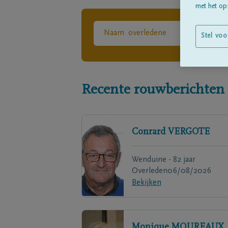
met het ops
Stel voo
Recente rouwberichten
Conrard
VERGOTE
Wenduine - 82 jaar
Overleden
06/08/2026
Bekijken
Monique
MOUREAUX