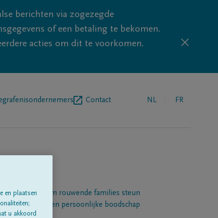
lse berichten via zogezegde
sgegevens of een betaling te bekomen.
eerdere acties om dit te voorkomen.
egrafenisondernemers
Contact
NL
FR
Een platform om rouwende families steun
e en plaatsen
naliteiten;
 betuigen met een persoonlijke boodschap
aat u akkoord