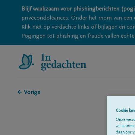
Blijf waakzaam voor phishingberichten (pogi
privécondoléances. Onder het mom van een c
Klik niet op verdachte links of bijlagen en 
Pogingen tot phishing en fraude vallen echter
← Vorige
Cookie ken
Onze websi
we automati
daarvoor v