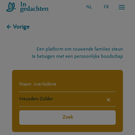
NL
FR
← Vorige
Een platform om rouwende families steun
te betuigen met een persoonlijke boodschap
×
Zoek