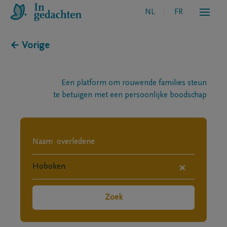
NL
FR
← Vorige
Een platform om rouwende families steun
te betuigen met een persoonlijke boodschap
×
Zoek