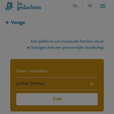
NL
FR
← Vorige
Een platform om rouwende families steun
te betuigen met een persoonlijke boodschap
×
Zoek