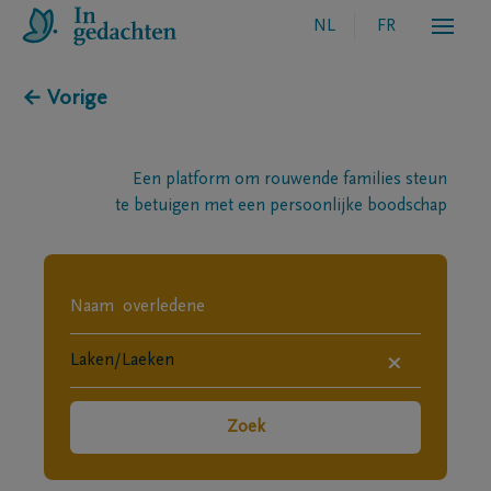
NL
FR
← Vorige
Een platform om rouwende families steun
te betuigen met een persoonlijke boodschap
×
Zoek