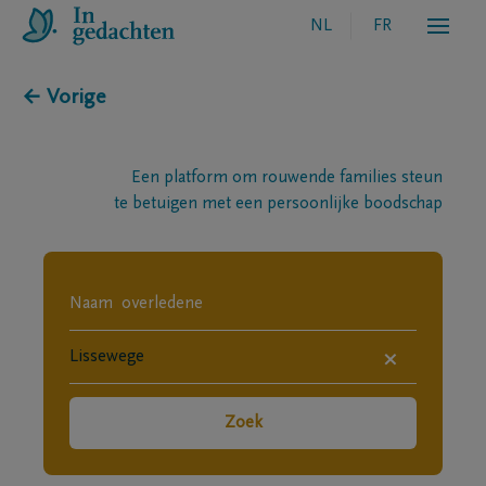
NL
FR
← Vorige
Een platform om rouwende families steun
te betuigen met een persoonlijke boodschap
×
Zoek