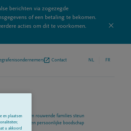
lse berichten via zogezegde
sgegevens of een betaling te bekomen.
eerdere acties om dit te voorkomen.
egrafenisondernemers
Contact
NL
FR
Een platform om rouwende families steun
e en plaatsen
naliteiten;
 betuigen met een persoonlijke boodschap
aat u akkoord