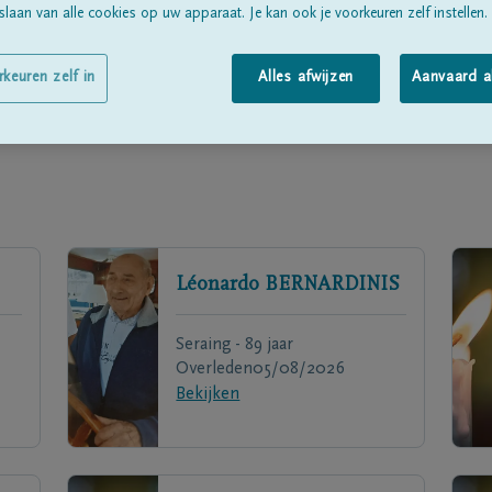
laan van alle cookies op uw apparaat. Je kan ook je voorkeuren zelf instellen.
rkeuren zelf in
Alles afwijzen
Aanvaard a
Léonardo
BERNARDINIS
Seraing - 89 jaar
Overleden
05/08/2026
Bekijken