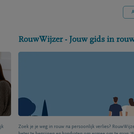
A
RouwWijzer - Jouw gids in rou
jk
Zoek je je weg in rouw na persoonlijk verlies? RouwWij