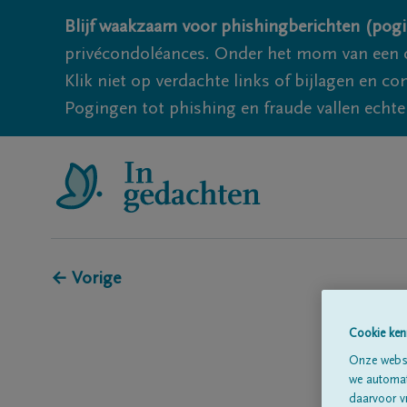
Blijf waakzaam voor phishingberichten (pogi
privécondoléances. Onder het mom van een c
Klik niet op verdachte links of bijlagen en 
Pogingen tot phishing en fraude vallen echter
← Vorige
Cookie ken
Onze websi
we automati
daarvoor v