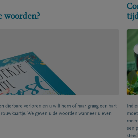
Co
e woorden?
ti
een dierbare verloren en u wilt hem of haar graag een hart
Indie
k rouwkaartje. We geven u de woorden wanneer u even
moet 
meene
een p
steed