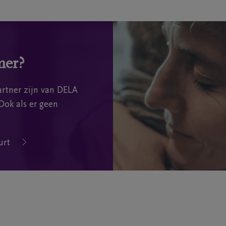
mer?
rtner zijn van DELA
Ook als er geen
urt