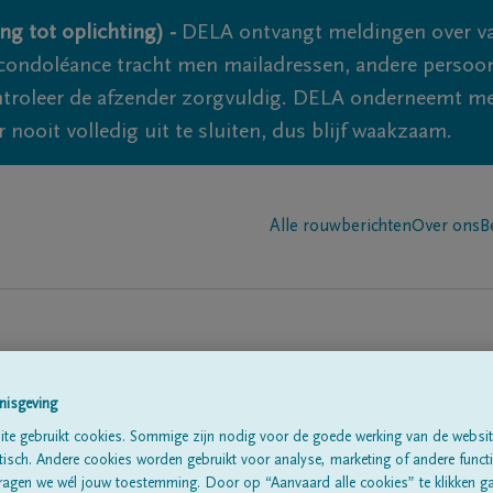
ng tot oplichting) -
DELA ontvangt meldingen over va
ondoléance tracht men mailadressen, andere persoon
controleer de afzender zorgvuldig. DELA onderneemt m
 nooit volledig uit te sluiten, dus blijf waakzaam.
Alle rouwberichten
Over ons
B
nisgeving
te gebruikt cookies. Sommige zijn nodig voor de goede werking van de websit
sch. Andere cookies worden gebruikt voor analyse, marketing of andere functio
te
ragen we wél jouw toestemming. Door op “Aanvaard alle cookies” te klikken g