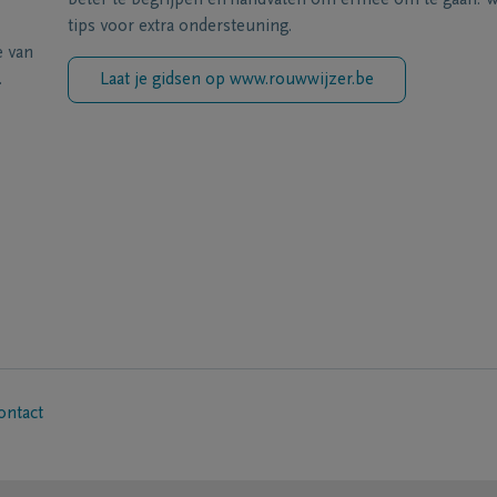
beter te begrijpen en handvaten om ermee om te gaan. Wi
tips voor extra ondersteuning.
e van
.
Laat je gidsen op www.rouwwijzer.be
ontact