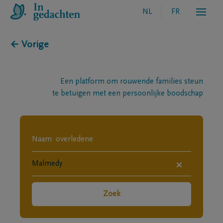
NL
FR
← Vorige
Een platform om rouwende families steun
te betuigen met een persoonlijke boodschap
×
Zoek