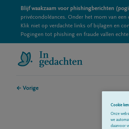
Blijf waakzaam voor phishingberichten (pogi
privécondoléances. Onder het mom van een c
Klik niet op verdachte links of bijlagen en 
Pogingen tot phishing en fraude vallen echter
← Vorige
Cookie ken
Onze websi
we automati
daarvoor v