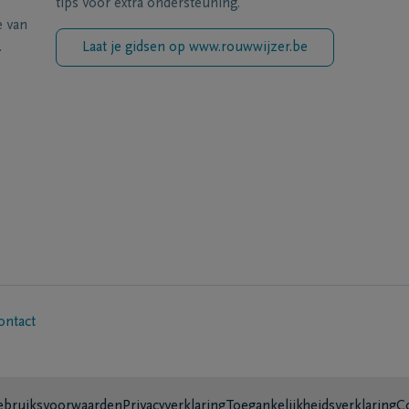
tips voor extra ondersteuning.
e van
.
Laat je gidsen op www.rouwwijzer.be
ontact
bruiksvoorwaarden
Privacyverklaring
Toegankelijkheidsverklaring
C