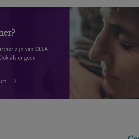
mer?
rtner zijn van DELA
Ook als er geen
urt