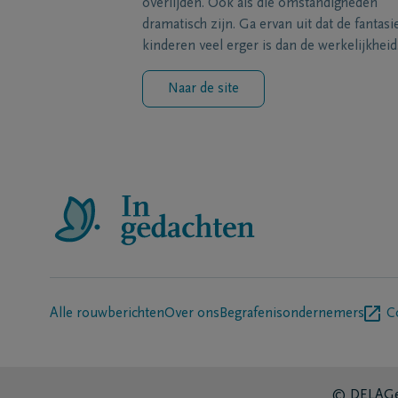
overlijden. Ook als die omstandigheden
dramatisch zijn. Ga ervan uit dat de fantasi
kinderen veel erger is dan de werkelijkheid
Naar de site
Alle rouwberichten
Over ons
Begrafenisondernemers
C
© DELA
Ge