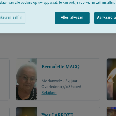
laan van alle cookies op uw apparaat. Je kan ook je voorkeuren zelf instellen.
rkeuren zelf in
Alles afwijzen
Aanvaard a
Bernadette
MACQ
Morlanwelz - 84 jaar
Overleden
07/08/2026
Bekijken
Yves
LARROZE