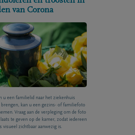
ndoleren en troosten in
jden van Corona
n u een familielid naar het ziekenhuis
brengen, kan u een gezins- of familiefoto
men. Vraag aan de verpleging om de foto
laats te geven op de kamer, zodat iedereen
s visueel zichtbaar aanwezig is.