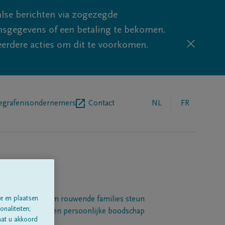
lse berichten via zogezegde
sgegevens of een betaling te bekomen.
eerdere acties om dit te voorkomen.
egrafenisondernemers
Contact
NL
FR
e en plaatsen
Een platform om rouwende families steun
naliteiten;
 betuigen met een persoonlijke boodschap
aat u akkoord