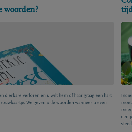
Co
e woorden?
ti
een dierbare verloren en u wilt hem of haar graag een hart
Indie
k rouwkaartje. We geven u de woorden wanneer u even
moet 
meene
een p
steed