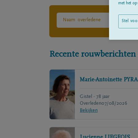
met het ops
Stel voo
Recente rouwberichten
Marie-Antoinette
PYRA
Gistel - 78 jaar
Overleden
07/08/2026
Bekijken
Lucienne
LIEGEOIS