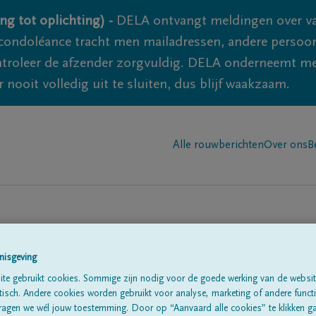
ng tot oplichting) -
DELA ontvangt meldingen over va
ondoléance tracht men mailadressen, andere persoon
controleer de afzender zorgvuldig. DELA onderneemt m
 nooit volledig uit te sluiten, dus blijf waakzaam.
Alle rouwberichten
Over ons
B
nisgeving
te gebruikt cookies. Sommige zijn nodig voor de goede werking van de websit
sch. Andere cookies worden gebruikt voor analyse, marketing of andere functio
te
ragen we wél jouw toestemming. Door op “Aanvaard alle cookies” te klikken g