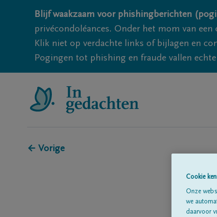
Blijf waakzaam voor phishingberichten (pogi
privécondoléances. Onder het mom van een c
Klik niet op verdachte links of bijlagen en 
Pogingen tot phishing en fraude vallen echter
← Vorige
Cookie ken
Onze websi
we automati
daarvoor v