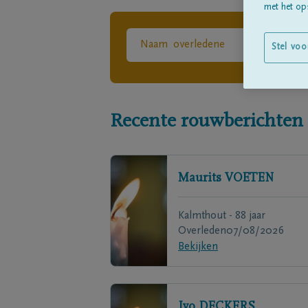
met het ops
Stel voo
Recente rouwberichten
Maurits
VOETEN
Kalmthout - 88 jaar
Overleden
07/08/2026
Bekijken
Ivo
DECKERS