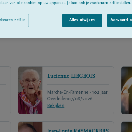
laan van alle cookies op uw apparaat. Je kan ook je voorkeuren zelf instellen.
rkeuren zelf in
Alles afwijzen
Aanvaard a
Lucienne
LIEGEOIS
Marche-En-Famenne - 102 jaar
Overleden
07/08/2026
Bekijken
Jean-Louis
RAYMACKERS