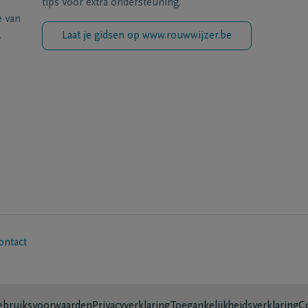
tips voor extra ondersteuning.
e van
.
Laat je gidsen op www.rouwwijzer.be
ontact
bruiksvoorwaarden
Privacyverklaring
Toegankelijkheidsverklaring
C