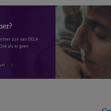
mer?
rtner zijn van DELA
Ook als er geen
urt