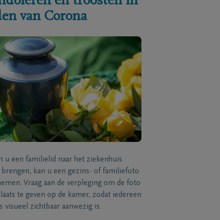
ndoleren en troosten in
jden van Corona
n u een familielid naar het ziekenhuis
brengen, kan u een gezins- of familiefoto
men. Vraag aan de verpleging om de foto
laats te geven op de kamer, zodat iedereen
s visueel zichtbaar aanwezig is.