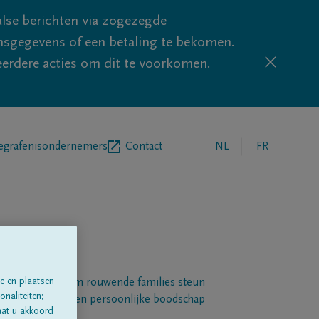
lse berichten via zogezegde
sgegevens of een betaling te bekomen.
eerdere acties om dit te voorkomen.
egrafenisondernemers
Contact
NL
FR
e en plaatsen
Een platform om rouwende families steun
naliteiten;
 betuigen met een persoonlijke boodschap
aat u akkoord