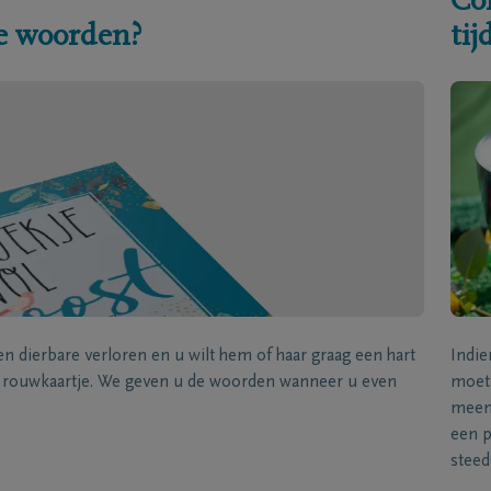
Co
e woorden?
ti
een dierbare verloren en u wilt hem of haar graag een hart
Indie
k rouwkaartje. We geven u de woorden wanneer u even
moet 
meene
een p
steed