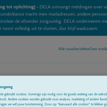
ng tot oplichting) -
DELA ontvangt meldingen over va
ondoléance tracht men mailadressen, andere persoon
controleer de afzender zorgvuldig. DELA onderneemt m
 nooit volledig uit te sluiten, dus blijf waakzaam.
Alle rouwberichten
Over ons
B
nisgeving
te gebruikt cookies. Sommige zijn nodig voor de goede werking van de websit
sch. Andere cookies worden gebruikt voor analyse, marketing of andere functio
te
ragen we wél jouw toestemming. Door op “Aanvaard alle cookies” te klikken g