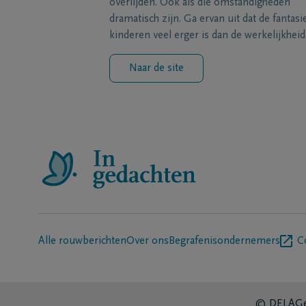
overlijden. Ook als die omstandigheden
dramatisch zijn. Ga ervan uit dat de fantasi
kinderen veel erger is dan de werkelijkheid
Naar de site
Alle rouwberichten
Over ons
Begrafenisondernemers
C
© DELA
Ge