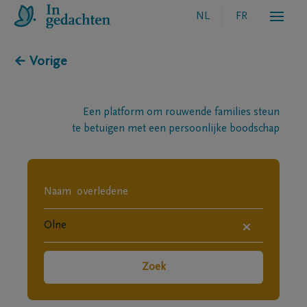
NL
FR
← Vorige
Een platform om rouwende families steun
te betuigen met een persoonlijke boodschap
×
Zoek