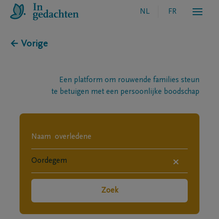
NL
FR
← Vorige
Een platform om rouwende families steun
te betuigen met een persoonlijke boodschap
×
Zoek