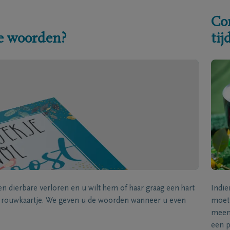
Co
e woorden?
ti
een dierbare verloren en u wilt hem of haar graag een hart
Indie
k rouwkaartje. We geven u de woorden wanneer u even
moet 
meene
een p