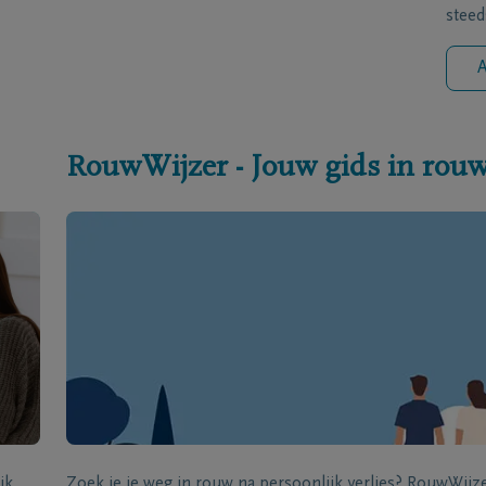
steed
A
RouwWijzer - Jouw gids in rou
jk
Zoek je je weg in rouw na persoonlijk verlies? RouwWij