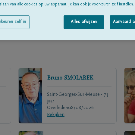
laan van alle cookies op uw apparaat. Je kan ook je voorkeuren zelf instellen.
rkeuren zelf in
Alles afwijzen
Aanvaard a
Bruno
SMOLAREK
Saint-Georges-Sur-Meuse - 73
jaar
Overleden
08/08/2026
Bekijken