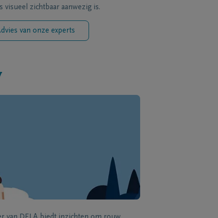
s visueel zichtbaar aanwezig is.
dvies van onze experts
w
zer van DELA biedt inzichten om rouw