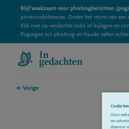
Blijf waakzaam voor phishingberichten (pogi
privécondoléances. Onder het mom van een c
Klik niet op verdachte links of bijlagen en 
Pogingen tot phishing en fraude vallen echter
← Vorige
Cookie ken
Onze websi
we automati
daarvoor v