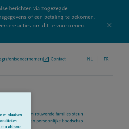
lse berichten via zogezegde
sgegevens of een betaling te bekomen.
eerdere acties om dit te voorkomen.
egrafenisondernemers
Contact
NL
FR
Een platform om rouwende families steun
e en plaatsen
 betuigen met een persoonlijke boodschap
naliteiten;
aat u akkoord