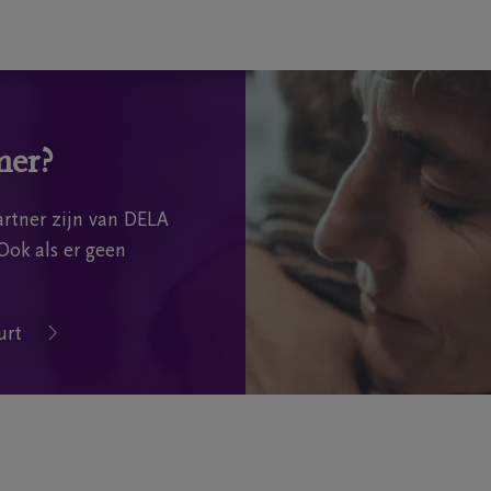
mer?
rtner zijn van DELA
Ook als er geen
urt