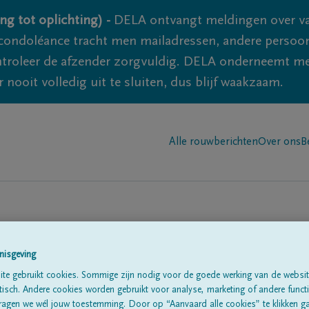
ng tot oplichting) -
DELA ontvangt meldingen over va
ondoléance tracht men mailadressen, andere persoon
controleer de afzender zorgvuldig. DELA onderneemt m
 nooit volledig uit te sluiten, dus blijf waakzaam.
Alle rouwberichten
Over ons
B
nisgeving
te gebruikt cookies. Sommige zijn nodig voor de goede werking van de websit
te
sch. Andere cookies worden gebruikt voor analyse, marketing of andere functio
ragen we wél jouw toestemming. Door op “Aanvaard alle cookies” te klikken g