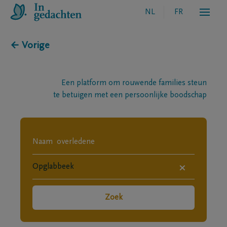
NL
FR
← Vorige
Een platform om rouwende families steun
te betuigen met een persoonlijke boodschap
×
Zoek