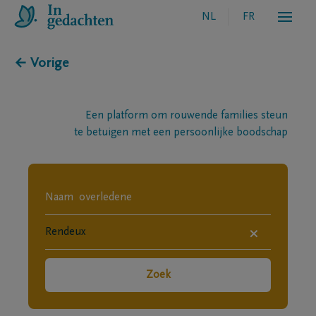
NL
FR
← Vorige
Een platform om rouwende families steun
te betuigen met een persoonlijke boodschap
×
Zoek