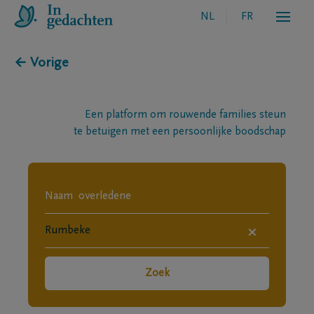
NL
FR
← Vorige
Een platform om rouwende families steun
te betuigen met een persoonlijke boodschap
×
Zoek