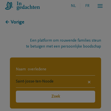
NL
FR
← Vorige
Een platform om rouwende families steun
te betuigen met een persoonlijke boodschap
×
Zoek