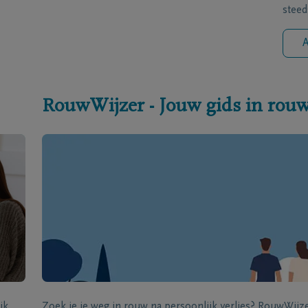
steed
A
RouwWijzer - Jouw gids in rou
jk
Zoek je je weg in rouw na persoonlijk verlies? RouwWij