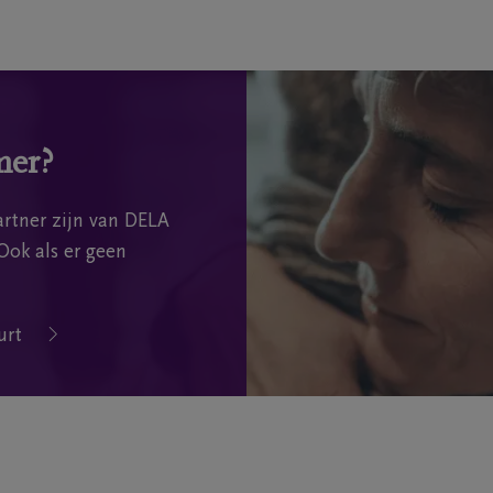
mer?
rtner zijn van DELA
Ook als er geen
urt