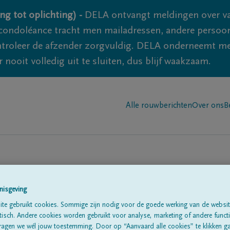
ng tot oplichting) -
DELA ontvangt meldingen over va
ondoléance tracht men mailadressen, andere persoon
controleer de afzender zorgvuldig. DELA onderneemt m
 nooit volledig uit te sluiten, dus blijf waakzaam.
Alle rouwberichten
Over ons
B
nisgeving
te gebruikt cookies. Sommige zijn nodig voor de goede werking van de websit
te
sch. Andere cookies worden gebruikt voor analyse, marketing of andere functio
ragen we wél jouw toestemming. Door op “Aanvaard alle cookies” te klikken g