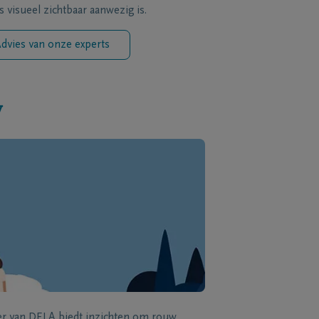
s visueel zichtbaar aanwezig is.
dvies van onze experts
w
zer van DELA biedt inzichten om rouw