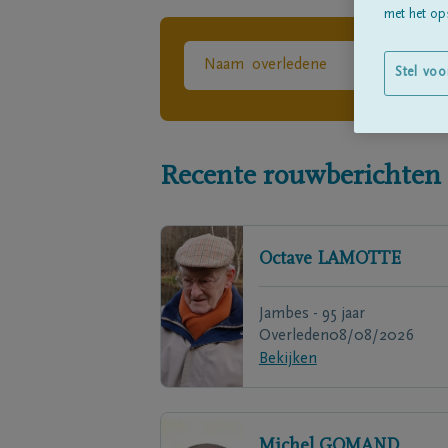
met het ops
Stel voo
Recente rouwberichten
Octave
LAMOTTE
Jambes - 95 jaar
Overleden
08/08/2026
Bekijken
Michel
GOMAND