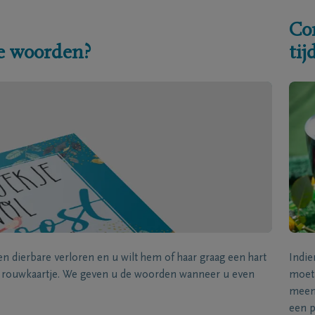
Co
e woorden?
ti
een dierbare verloren en u wilt hem of haar graag een hart
Indie
k rouwkaartje. We geven u de woorden wanneer u even
moet 
meene
een p