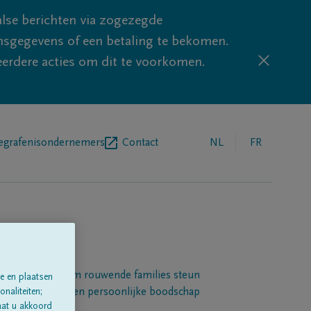
lse berichten via zogezegde
sgegevens of een betaling te bekomen.
eerdere acties om dit te voorkomen.
egrafenisondernemers
Contact
NL
FR
Een platform om rouwende families steun
e en plaatsen
 betuigen met een persoonlijke boodschap
naliteiten;
aat u akkoord