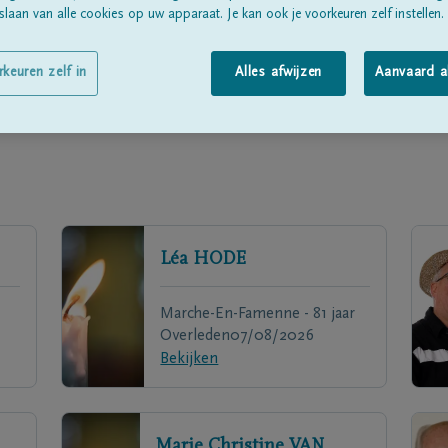
laan van alle cookies op uw apparaat. Je kan ook je voorkeuren zelf instellen.
rkeuren zelf in
Alles afwijzen
Aanvaard a
Léa
HODE
Marche-En-Famenne - 81 jaar
Overleden
07/08/2026
Bekijken
Marie Christine
VAN