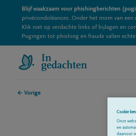
Blijf waakzaam voor phishingberichten (pogi
privécondoléances. Onder het mom van een c
Klik niet op verdachte links of bijlagen en 
Pogingen tot phishing en fraude vallen echter
← Vorige
Cookie ken
Onze websi
we automati
daarvoor v