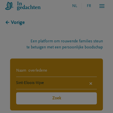
NL
FR
← Vorige
Een platform om rouwende families steun
te betuigen met een persoonlijke boodschap
×
Zoek