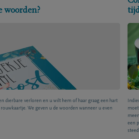
Co
e woorden?
ti
een dierbare verloren en u wilt hem of haar graag een hart
Indie
k rouwkaartje. We geven u de woorden wanneer u even
moet 
meene
een p
steed