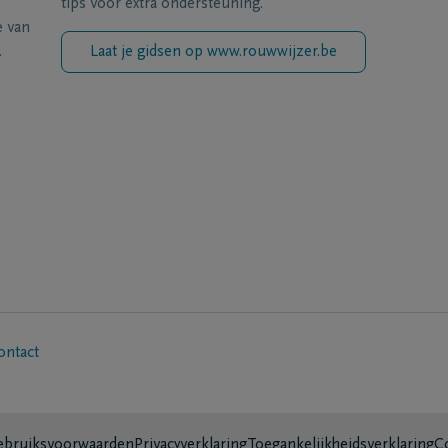
tips voor extra ondersteuning.
e van
.
Laat je gidsen op www.rouwwijzer.be
ontact
bruiksvoorwaarden
Privacyverklaring
Toegankelijkheidsverklaring
C