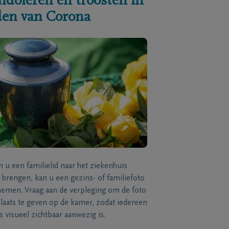
ndoleren en troosten in
jden van Corona
n u een familielid naar het ziekenhuis
brengen, kan u een gezins- of familiefoto
men. Vraag aan de verpleging om de foto
laats te geven op de kamer, zodat iedereen
s visueel zichtbaar aanwezig is.