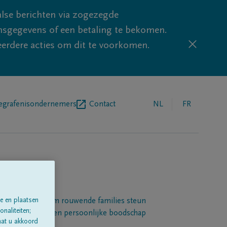
lse berichten via zogezegde
sgegevens of een betaling te bekomen.
eerdere acties om dit te voorkomen.
egrafenisondernemers
Contact
NL
FR
e en plaatsen
Een platform om rouwende families steun
naliteiten;
 betuigen met een persoonlijke boodschap
aat u akkoord