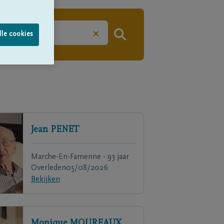
×
lle cookies
Jean
PENET
Marche-En-Famenne - 93 jaar
Overleden
05/08/2026
Bekijken
Monique
MOUREAUX