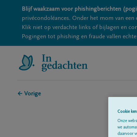
Blijf waakzaam voor phishingberichten (pogi
privécondoléances. Onder het mom van een c
Klik niet op verdachte links of bijlagen en 
Pogingen tot phishing en fraude vallen echter
← Vorige
Cookie ken
Onze websi
we automati
daarvoor v