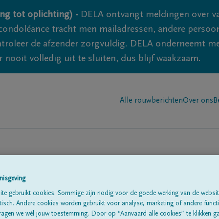
ng tot oplichting) -
DELA ontvangt meldingen over va
ondoléance tracht men mailadressen, andere persoon
controleer de afzender zorgvuldig. DELA onderneemt m
 nooit volledig uit te sluiten, dus blijf waakzaam.
Alle rouwberichten
Over ons
B
nisgeving
te gebruikt cookies. Sommige zijn nodig voor de goede werking van de websit
sch. Andere cookies worden gebruikt voor analyse, marketing of andere functio
te
ragen we wél jouw toestemming. Door op “Aanvaard alle cookies” te klikken g