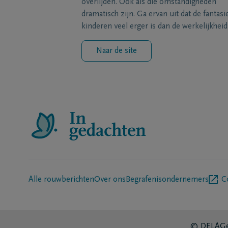
overlijden. Ook als die omstandigheden
dramatisch zijn. Ga ervan uit dat de fantasi
kinderen veel erger is dan de werkelijkheid
Naar de site
Alle rouwberichten
Over ons
Begrafenisondernemers
C
© DELA
Ge