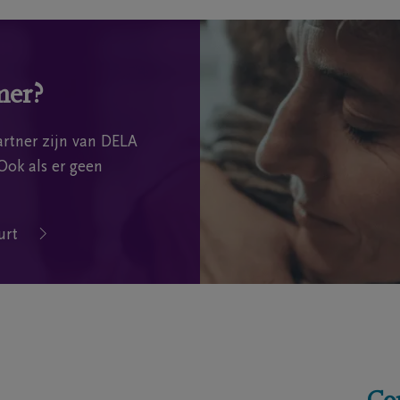
mer?
rtner zijn van DELA
Ook als er geen
urt