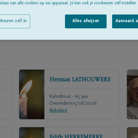
laan van alle cookies op uw apparaat. Je kan ook je voorkeuren zelf instellen.
rkeuren zelf in
Alles afwijzen
Aanvaard a
Herman
LATHOUWERS
Kalmthout - 65 jaar
Overleden
05/08/2026
Bekijken
Edith
HERREMERRE