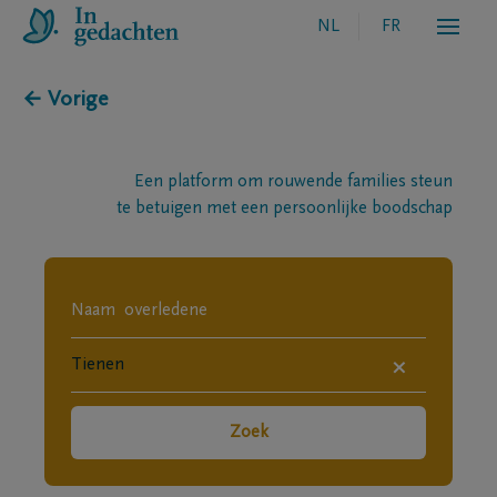
NL
FR
← Vorige
Een platform om rouwende families steun
te betuigen met een persoonlijke boodschap
×
Zoek