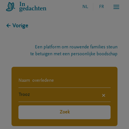
NL
FR
← Vorige
Een platform om rouwende families steun
te betuigen met een persoonlijke boodschap
×
Zoek