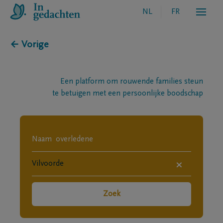
NL
FR
← Vorige
Een platform om rouwende families steun
te betuigen met een persoonlijke boodschap
×
Zoek