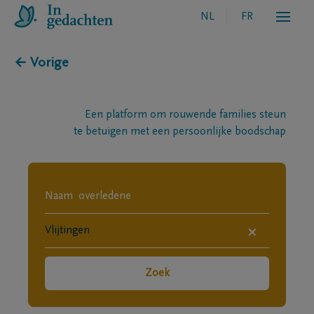
NL
FR
← Vorige
Een platform om rouwende families steun
te betuigen met een persoonlijke boodschap
×
Zoek