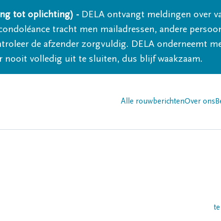
ng tot oplichting) -
DELA ontvangt meldingen over va
ondoléance tracht men mailadressen, andere persoon
controleer de afzender zorgvuldig. DELA onderneemt m
 nooit volledig uit te sluiten, dus blijf waakzaam.
Alle rouwberichten
Over ons
B
te