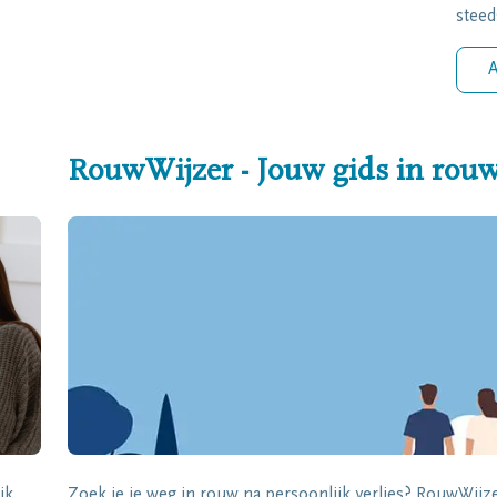
steed
A
RouwWijzer - Jouw gids in rou
jk
Zoek je je weg in rouw na persoonlijk verlies? RouwWij