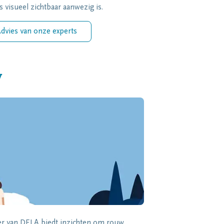
s visueel zichtbaar aanwezig is.
dvies van onze experts
w
zer van DELA biedt inzichten om rouw