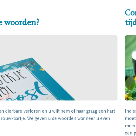
Co
e woorden?
ti
een dierbare verloren en u wilt hem of haar graag een hart
Indie
k rouwkaartje. We geven u de woorden wanneer u even
moet 
meene
een p