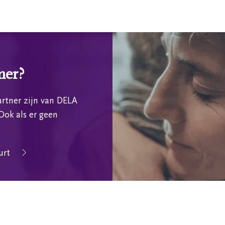
mer?
rtner zijn van DELA
Ook als er geen
urt