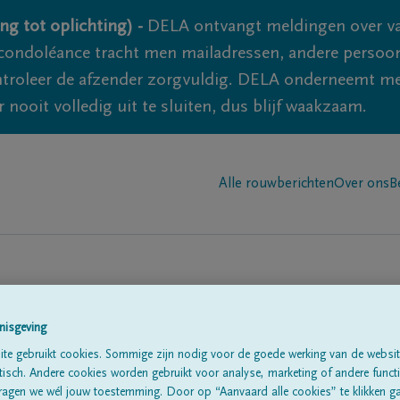
ng tot oplichting) -
DELA ontvangt meldingen over va
ondoléance tracht men mailadressen, andere persoon
controleer de afzender zorgvuldig. DELA onderneemt m
 nooit volledig uit te sluiten, dus blijf waakzaam.
Alle rouwberichten
Over ons
B
nisgeving
te gebruikt cookies. Sommige zijn nodig voor de goede werking van de websit
sch. Andere cookies worden gebruikt voor analyse, marketing of andere functio
te
ragen we wél jouw toestemming. Door op “Aanvaard alle cookies” te klikken g