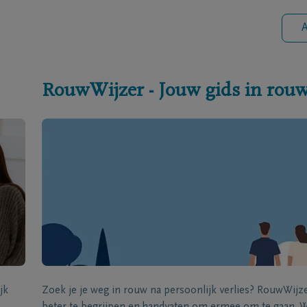
A
RouwWijzer - Jouw gids in rou
jk
Zoek je je weg in rouw na persoonlijk verlies? RouwWij