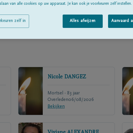
laan van alle cookies op uw apparaat. Je kan ook je voorkeuren zelf instellen.
rkeuren zelf in
Alles afwijzen
Aanvaard a
Nicole
DANGEZ
Mortsel - 83 jaar
Overleden
06/08/2026
Bekijken
Viviane
ALEXANDRE