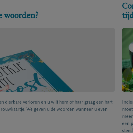
Co
e woorden?
ti
een dierbare verloren en u wilt hem of haar graag een hart
Indie
k rouwkaartje. We geven u de woorden wanneer u even
moet 
meene
een p
steed