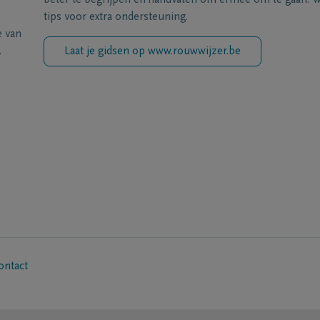
beter te begrijpen en handvaten om ermee om te gaan. Wi
tips voor extra ondersteuning.
e van
.
Laat je gidsen op www.rouwwijzer.be
ontact