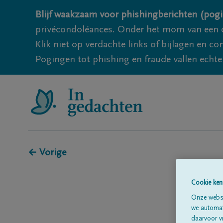
Blijf waakzaam voor phishingberichten (pogi
privécondoléances. Onder het mom van een c
Klik niet op verdachte links of bijlagen en 
Pogingen tot phishing en fraude vallen echter
← Vorige
Cookie ken
Onze websi
we automati
daarvoor v