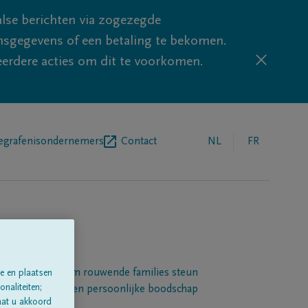
lse berichten via zogezegde
sgegevens of een betaling te bekomen.
eerdere acties om dit te voorkomen.
egrafenisondernemers
Contact
NL
FR
Een platform om rouwende families steun
e en plaatsen
naliteiten;
 betuigen met een persoonlijke boodschap
aat u akkoord