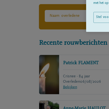
met het ops
Stel voo
Recente rouwberichten
Patrick
FLAMENT
Crisnee - 84 jaar
Overleden
06/08/2026
Bekijken
Anne-Marie
HAULOT