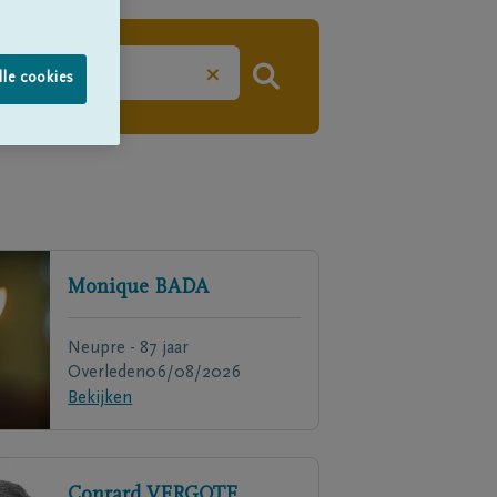
×
lle cookies
Monique
BADA
Neupre - 87 jaar
Overleden
06/08/2026
Bekijken
Conrard
VERGOTE