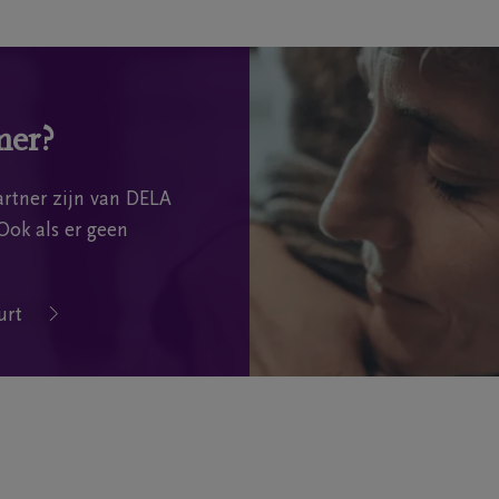
mer?
rtner zijn van DELA
Ook als er geen
urt