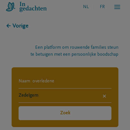
NL
FR
← Vorige
Een platform om rouwende families steun
te betuigen met een persoonlijke boodschap
×
Zoek