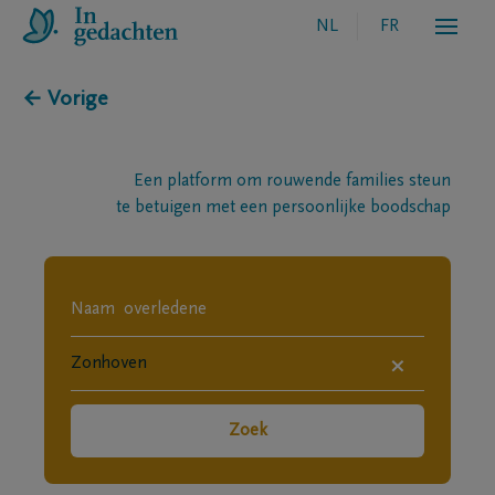
NL
FR
← Vorige
Een platform om rouwende families steun
te betuigen met een persoonlijke boodschap
×
Zoek