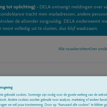
ng tot oplichting) -
DELA ontvangt meldingen over va
ondoléance tracht men mailadressen, andere persoon
controleer de afzender zorgvuldig. DELA onderneemt m
 nooit volledig uit te sluiten, dus blijf waakzaam.
Alle rouwberichten
Over ons
B
nisgeving
te gebruikt cookies. Sommige zijn nodig voor de goede werking van de websit
sch. Andere cookies worden gebruikt voor analyse, marketing of andere functio
te
ragen we wél jouw toestemming. Door op “Aanvaard alle cookies” te klikken g