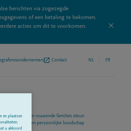
lse berichten via zogezegde
sgegevens of een betaling te bekomen.
eerdere acties om dit te voorkomen.
egrafenisondernemers
Contact
NL
FR
Een platform om rouwende families steun
e en plaatsen
naliteiten;
 betuigen met een persoonlijke boodschap
aat u akkoord