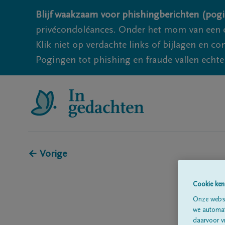
Blijf waakzaam voor phishingberichten (pogi
privécondoléances. Onder het mom van een c
Klik niet op verdachte links of bijlagen en 
Pogingen tot phishing en fraude vallen echter
← Vorige
Cookie ken
Onze websi
we automati
daarvoor v