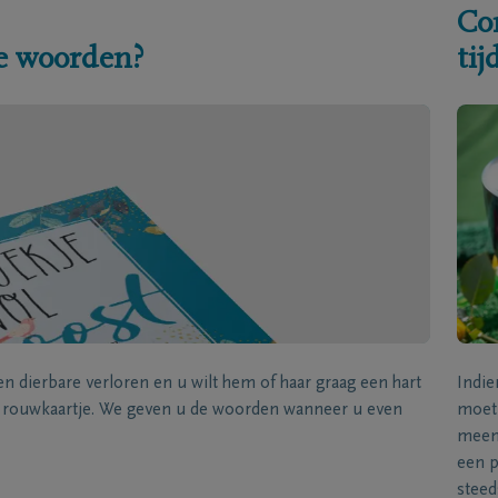
Co
e woorden?
ti
een dierbare verloren en u wilt hem of haar graag een hart
Indie
k rouwkaartje. We geven u de woorden wanneer u even
moet 
meene
een p
steed