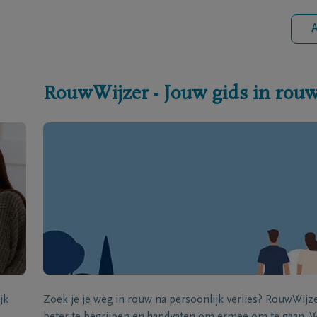
A
RouwWijzer - Jouw gids in rou
jk
Zoek je je weg in rouw na persoonlijk verlies? RouwWij