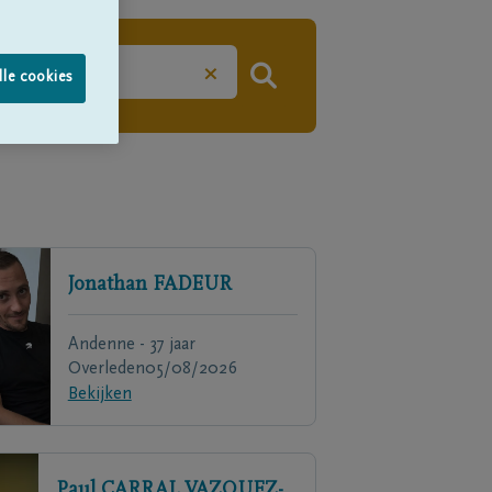
×
lle cookies
Jonathan
FADEUR
Andenne - 37 jaar
Overleden
05/08/2026
Bekijken
Paul
CARRAL VAZQUEZ-