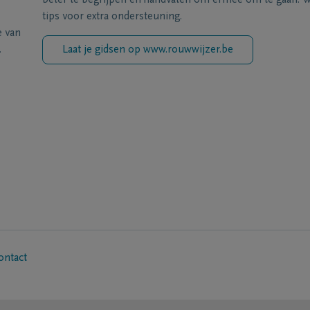
beter te begrijpen en handvaten om ermee om te gaan. Wi
tips voor extra ondersteuning.
e van
.
Laat je gidsen op www.rouwwijzer.be
ontact