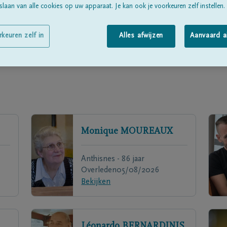
laan van alle cookies op uw apparaat. Je kan ook je voorkeuren zelf instellen.
rkeuren zelf in
Alles afwijzen
Aanvaard a
Monique
MOUREAUX
Anthisnes - 86 jaar
Overleden
05/08/2026
Bekijken
Léonardo
BERNARDINIS