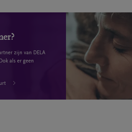
mer?
rtner zijn van DELA
Ook als er geen
urt