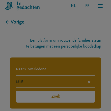
NL
FR
← Vorige
Een platform om rouwende families steun
te betuigen met een persoonlijke boodschap
×
Zoek