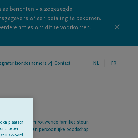
lse berichten via zogezegde
sgegevens of een betaling te bekomen.
eerdere acties om dit te voorkomen.
egrafenisondernemers
Contact
NL
FR
Een platform om rouwende families steun
e en plaatsen
naliteiten;
 betuigen met een persoonlijke boodschap
aat u akkoord