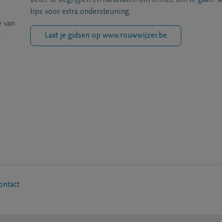
beter te begrijpen en handvaten om ermee om te gaan. Wi
tips voor extra ondersteuning.
e van
.
Laat je gidsen op www.rouwwijzer.be
ontact