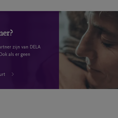
mer?
rtner zijn van DELA
Ook als er geen
urt