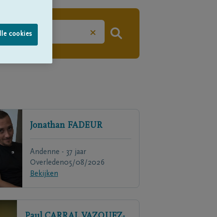
×
lle cookies
Jonathan
FADEUR
Andenne - 37 jaar
Overleden
05/08/2026
Bekijken
Paul
CARRAL VAZQUEZ-