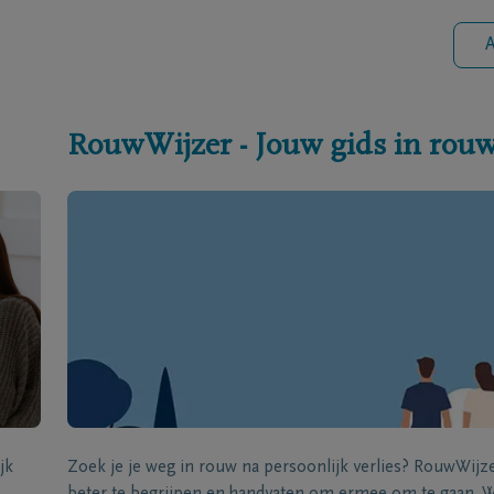
A
RouwWijzer - Jouw gids in rou
jk
Zoek je je weg in rouw na persoonlijk verlies? RouwWij