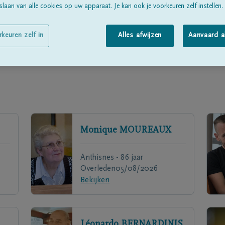
laan van alle cookies op uw apparaat. Je kan ook je voorkeuren zelf instellen.
rkeuren zelf in
Alles afwijzen
Aanvaard a
Monique
MOUREAUX
Anthisnes - 86 jaar
Overleden
05/08/2026
Bekijken
Léonardo
BERNARDINIS