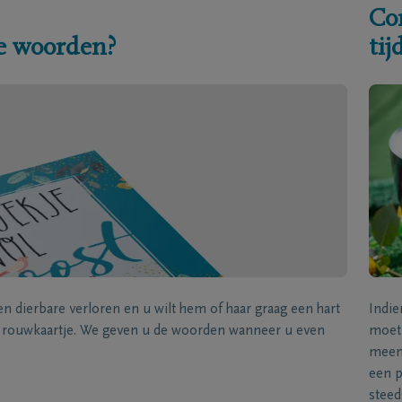
Co
e woorden?
ti
een dierbare verloren en u wilt hem of haar graag een hart
Indie
k rouwkaartje. We geven u de woorden wanneer u even
moet 
meene
een p
steed