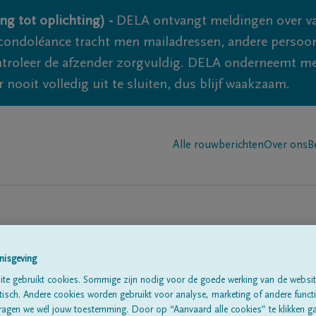
ng tot oplichting) -
DELA ontvangt meldingen over va
ondoléance tracht men mailadressen, andere persoon
controleer de afzender zorgvuldig. DELA onderneemt m
 nooit volledig uit te sluiten, dus blijf waakzaam.
Alle rouwberichten
Over ons
B
nisgeving
te gebruikt cookies. Sommige zijn nodig voor de goede werking van de websit
sch. Andere cookies worden gebruikt voor analyse, marketing of andere functio
te
ragen we wél jouw toestemming. Door op “Aanvaard alle cookies” te klikken g