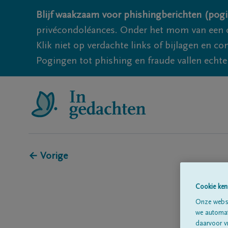
Blijf waakzaam voor phishingberichten (pogi
privécondoléances. Onder het mom van een c
Klik niet op verdachte links of bijlagen en 
Pogingen tot phishing en fraude vallen echter
← Vorige
Cookie ken
Onze websi
we automati
daarvoor v