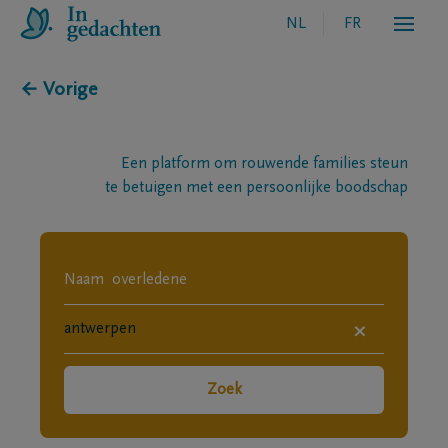
NL
FR
← Vorige
Een platform om rouwende families steun
te betuigen met een persoonlijke boodschap
×
Zoek