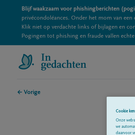
Blijf waakzaam voor phishingberichten (pogi
privécondoléances. Onder het mom van een c
Klik niet op verdachte links of bijlagen en 
Pogingen tot phishing en fraude vallen echter
← Vorige
Cookie ken
Onze websi
we automati
daarvoor v