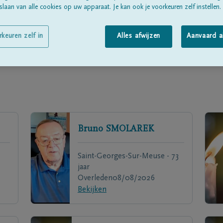
laan van alle cookies op uw apparaat. Je kan ook je voorkeuren zelf instellen.
rkeuren zelf in
Alles afwijzen
Aanvaard a
Bruno
SMOLAREK
Saint-Georges-Sur-Meuse - 73
jaar
Overleden
08/08/2026
Bekijken