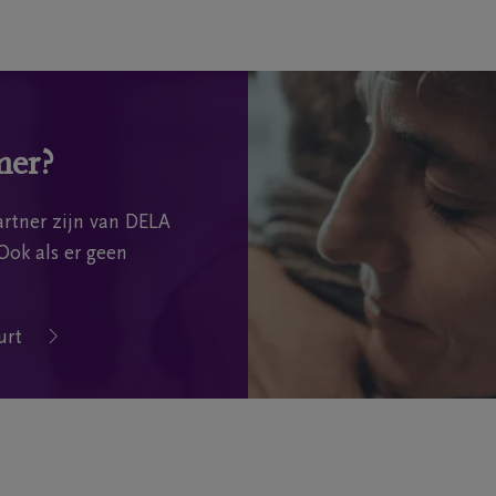
mer?
rtner zijn van DELA
Ook als er geen
urt