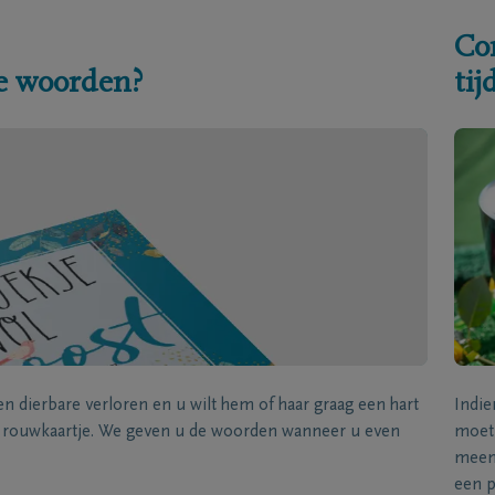
Co
e woorden?
ti
een dierbare verloren en u wilt hem of haar graag een hart
Indie
k rouwkaartje. We geven u de woorden wanneer u even
moet 
meene
een p