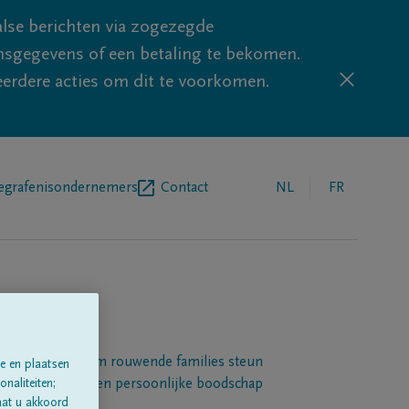
lse berichten via zogezegde
sgegevens of een betaling te bekomen.
eerdere acties om dit te voorkomen.
egrafenisondernemers
Contact
NL
FR
Een platform om rouwende families steun
e en plaatsen
 betuigen met een persoonlijke boodschap
naliteiten;
aat u akkoord