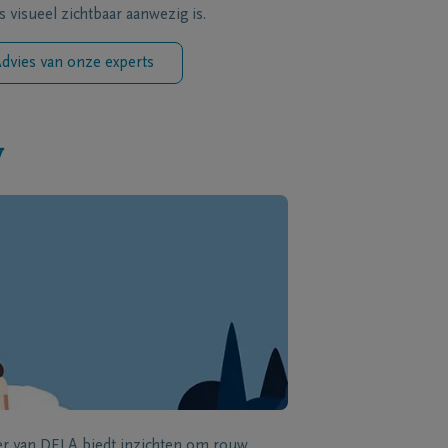
s visueel zichtbaar aanwezig is.
dvies van onze experts
w
zer van DELA biedt inzichten om rouw