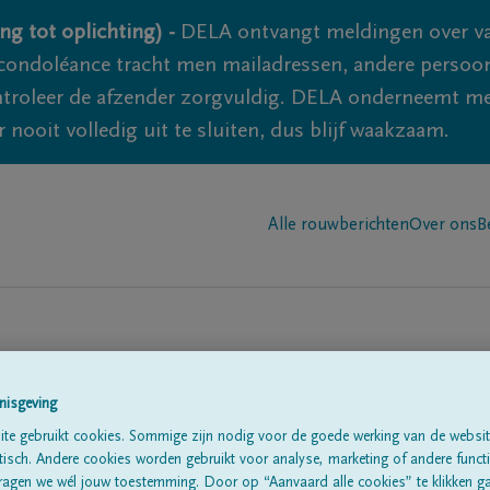
ng tot oplichting) -
DELA ontvangt meldingen over va
ondoléance tracht men mailadressen, andere persoon
controleer de afzender zorgvuldig. DELA onderneemt m
 nooit volledig uit te sluiten, dus blijf waakzaam.
Alle rouwberichten
Over ons
B
nisgeving
te gebruikt cookies. Sommige zijn nodig voor de goede werking van de websit
te
sch. Andere cookies worden gebruikt voor analyse, marketing of andere functio
ragen we wél jouw toestemming. Door op “Aanvaard alle cookies” te klikken g