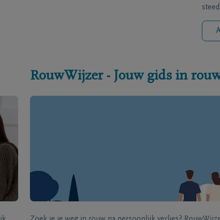
steed
A
RouwWijzer - Jouw gids in rou
jk
Zoek je je weg in rouw na persoonlijk verlies? RouwWij