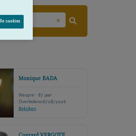
×
lle cookies
Monique
BADA
Neupre - 87 jaar
Overleden
06/08/2026
Bekijken
Conrard
VERGOTE