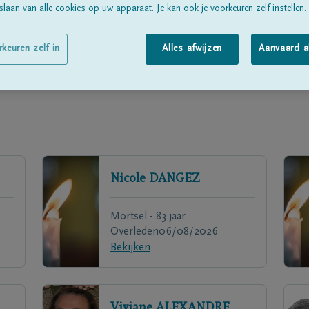
laan van alle cookies op uw apparaat. Je kan ook je voorkeuren zelf instellen.
rkeuren zelf in
Alles afwijzen
Aanvaard a
Nicole
DANGEZ
Mortsel - 83 jaar
Overleden
06/08/2026
Bekijken
Viviane
ALEXANDRE