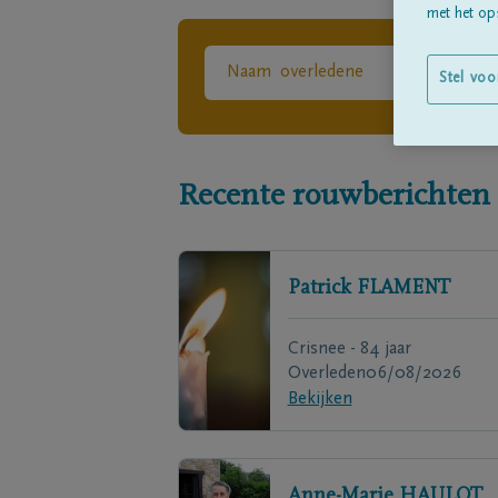
met het ops
Stel voo
Recente rouwberichten
Patrick
FLAMENT
Crisnee - 84 jaar
Overleden
06/08/2026
Bekijken
Anne-Marie
HAULOT