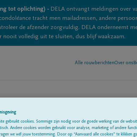
ng tot oplichting) -
DELA ontvangt meldingen over va
ondoléance tracht men mailadressen, andere persoon
controleer de afzender zorgvuldig. DELA onderneemt m
 nooit volledig uit te sluiten, dus blijf waakzaam.
Alle rouwberichten
Over ons
B
nisgeving
te gebruikt cookies. Sommige zijn nodig voor de goede werking van de websit
sch. Andere cookies worden gebruikt voor analyse, marketing of andere functio
te
ragen we wél jouw toestemming. Door op “Aanvaard alle cookies” te klikken g