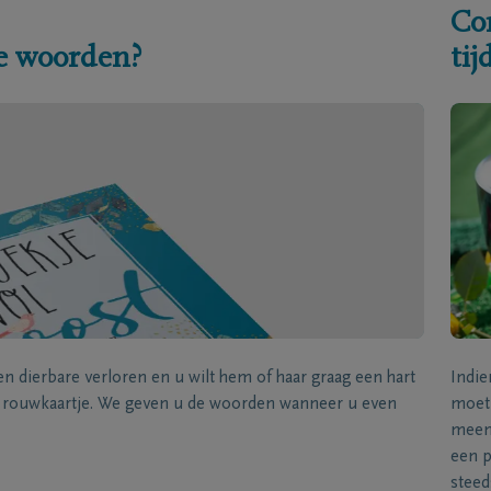
Co
e woorden?
ti
een dierbare verloren en u wilt hem of haar graag een hart
Indie
k rouwkaartje. We geven u de woorden wanneer u even
moet 
meene
een p
steed