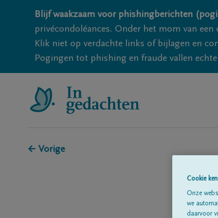
Blijf waakzaam voor phishingberichten (pogi
privécondoléances. Onder het mom van een c
Klik niet op verdachte links of bijlagen en 
Pogingen tot phishing en fraude vallen echter
← Vorige
Cookie ken
Onze websi
we automati
daarvoor v