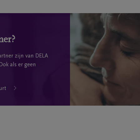
mer?
rtner zijn van DELA
Ook als er geen
urt