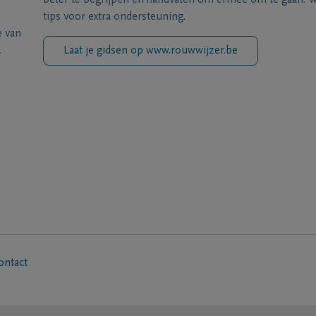
beter te begrijpen en handvaten om ermee om te gaan. Wi
tips voor extra ondersteuning.
e van
.
Laat je gidsen op www.rouwwijzer.be
ontact