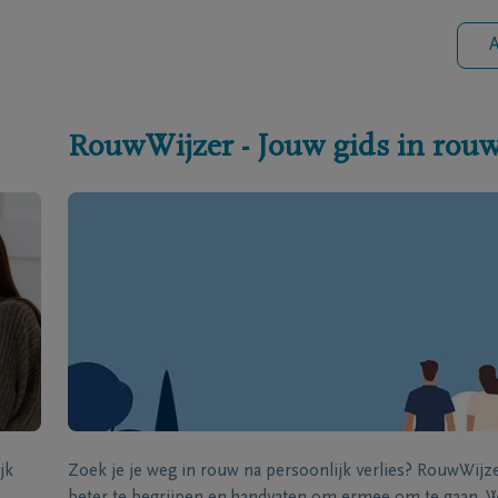
A
RouwWijzer - Jouw gids in rou
jk
Zoek je je weg in rouw na persoonlijk verlies? RouwWij