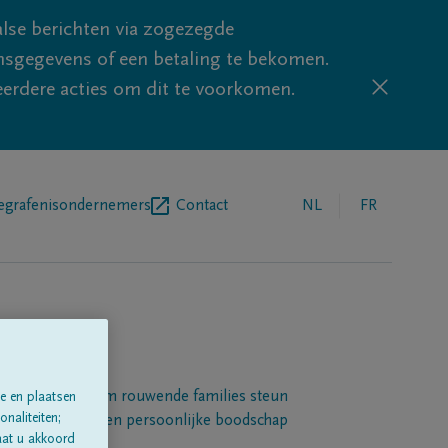
lse berichten via zogezegde
sgegevens of een betaling te bekomen.
eerdere acties om dit te voorkomen.
egrafenisondernemers
Contact
NL
FR
Een platform om rouwende families steun
e en plaatsen
naliteiten;
 betuigen met een persoonlijke boodschap
aat u akkoord