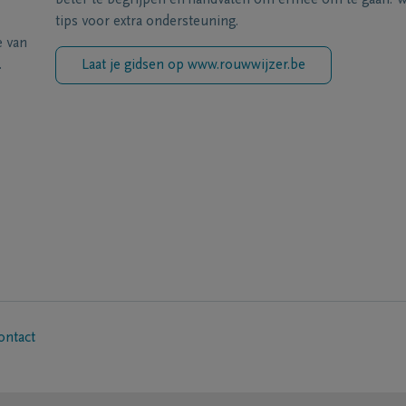
beter te begrijpen en handvaten om ermee om te gaan. Wi
tips voor extra ondersteuning.
e van
.
Laat je gidsen op www.rouwwijzer.be
ontact