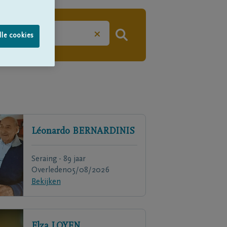
×
lle cookies
Léonardo
BERNARDINIS
Seraing - 89 jaar
Overleden
05/08/2026
Bekijken
Elza
LOYEN