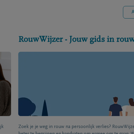
A
RouwWijzer - Jouw gids in rou
jk
Zoek je je weg in rouw na persoonlijk verlies? RouwWij