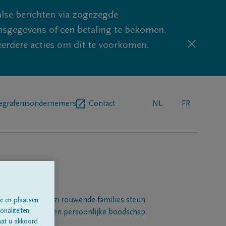
lse berichten via zogezegde
sgegevens of een betaling te bekomen.
eerdere acties om dit te voorkomen.
egrafenisondernemers
Contact
NL
FR
Een platform om rouwende families steun
e en plaatsen
naliteiten;
 betuigen met een persoonlijke boodschap
aat u akkoord