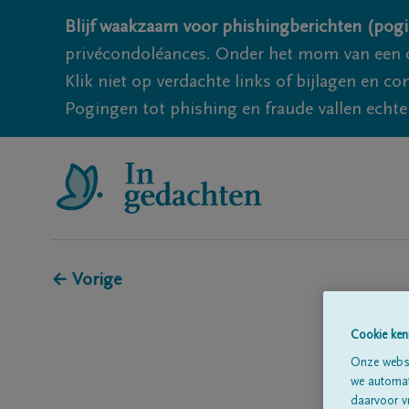
Blijf waakzaam voor phishingberichten (pogi
privécondoléances. Onder het mom van een c
Klik niet op verdachte links of bijlagen en 
Pogingen tot phishing en fraude vallen echter
← Vorige
Cookie ken
Onze websi
we automati
daarvoor v