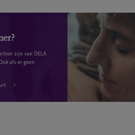
mer?
rtner zijn van DELA
Ook als er geen
urt