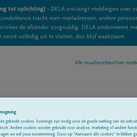
ng tot oplichting) -
DELA ontvangt meldingen over va
ondoléance tracht men mailadressen, andere persoon
controleer de afzender zorgvuldig. DELA onderneemt m
 nooit volledig uit te sluiten, dus blijf waakzaam.
Alle rouwberichten
Over ons
B
nisgeving
te gebruikt cookies. Sommige zijn nodig voor de goede werking van de websit
sch. Andere cookies worden gebruikt voor analyse, marketing of andere functio
te
ragen we wél jouw toestemming. Door op “Aanvaard alle cookies” te klikken g