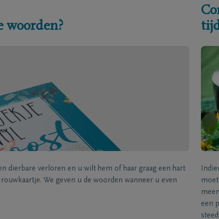
Co
e woorden?
ti
een dierbare verloren en u wilt hem of haar graag een hart
Indie
k rouwkaartje. We geven u de woorden wanneer u even
moet 
meene
een p
steed