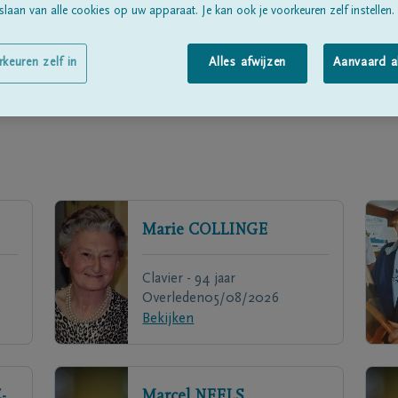
laan van alle cookies op uw apparaat. Je kan ook je voorkeuren zelf instellen.
rkeuren zelf in
Alles afwijzen
Aanvaard a
Marie
COLLINGE
Clavier - 94 jaar
Overleden
05/08/2026
Bekijken
-
Marcel
NEELS