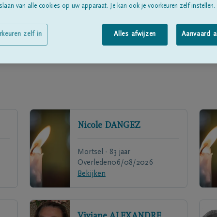
laan van alle cookies op uw apparaat. Je kan ook je voorkeuren zelf instellen.
rkeuren zelf in
Alles afwijzen
Aanvaard a
Nicole
DANGEZ
Mortsel - 83 jaar
Overleden
06/08/2026
Bekijken
Viviane
ALEXANDRE