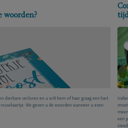
Co
e woorden?
ti
een dierbare verloren en u wilt hem of haar graag een hart
Indie
k rouwkaartje. We geven u de woorden wanneer u even
moet 
meene
een p
steed