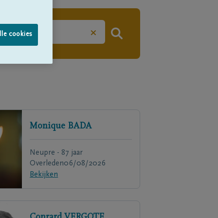
×
lle cookies
Monique
BADA
Neupre - 87 jaar
Overleden
06/08/2026
Bekijken
Conrard
VERGOTE