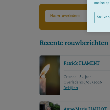
met het ops
Stel voo
Recente rouwberichten
Patrick
FLAMENT
Crisnee - 84 jaar
Overleden
06/08/2026
Bekijken
Anne-Marie
HAULOT