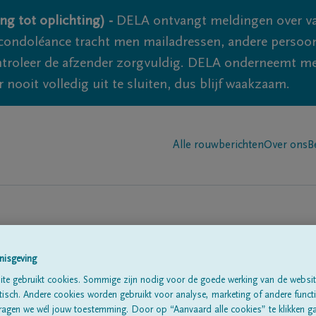
ng tot oplichting) -
DELA ontvangt meldingen over va
ondoléance tracht men mailadressen, andere persoon
controleer de afzender zorgvuldig. DELA onderneemt m
 nooit volledig uit te sluiten, dus blijf waakzaam.
Alle rouwberichten
Over ons
B
nisgeving
te gebruikt cookies. Sommige zijn nodig voor de goede werking van de websit
sch. Andere cookies worden gebruikt voor analyse, marketing of andere functio
te
ragen we wél jouw toestemming. Door op “Aanvaard alle cookies” te klikken g