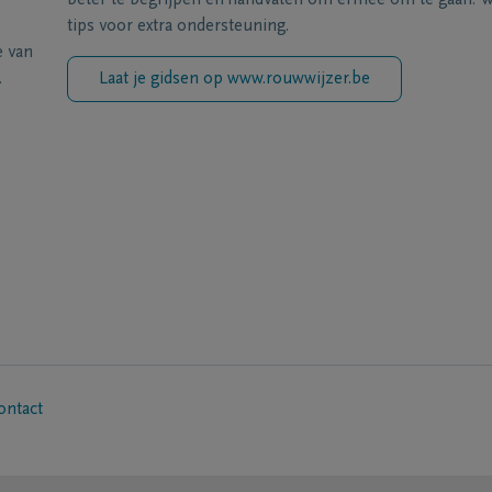
beter te begrijpen en handvaten om ermee om te gaan. Wi
tips voor extra ondersteuning.
e van
.
Laat je gidsen op www.rouwwijzer.be
ontact