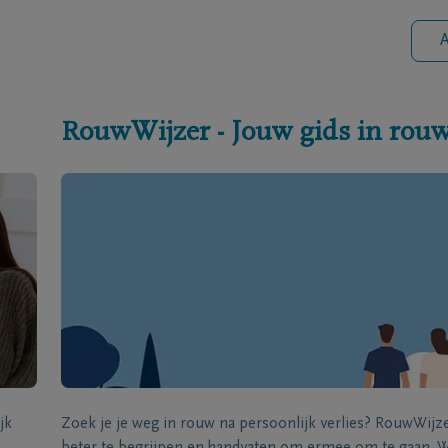
A
RouwWijzer - Jouw gids in rou
jk
Zoek je je weg in rouw na persoonlijk verlies? RouwWij