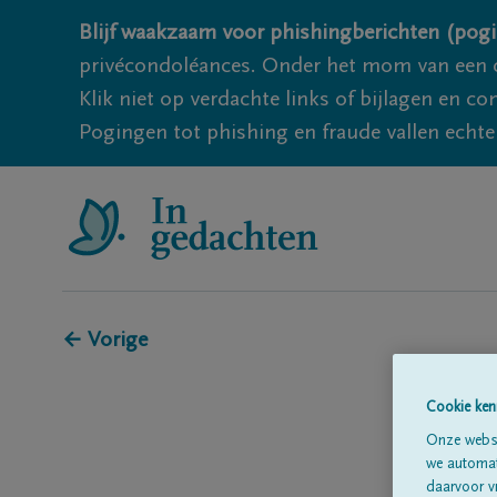
Blijf waakzaam voor phishingberichten (pogi
privécondoléances. Onder het mom van een c
Klik niet op verdachte links of bijlagen en 
Pogingen tot phishing en fraude vallen echter
← Vorige
Cookie ken
Onze websi
we automati
daarvoor v