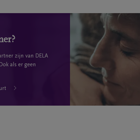
mer?
rtner zijn van DELA
Ook als er geen
urt