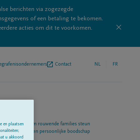
lse berichten via zogezegde
sgegevens of een betaling te bekomen.
eerdere acties om dit te voorkomen.
egrafenisondernemers
Contact
NL
FR
Een platform om rouwende families steun
e en plaatsen
naliteiten;
 betuigen met een persoonlijke boodschap
aat u akkoord