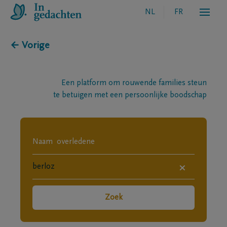
NL
FR
← Vorige
Een platform om rouwende families steun
te betuigen met een persoonlijke boodschap
×
Zoek