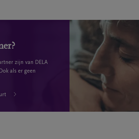
mer?
rtner zijn van DELA
Ook als er geen
urt