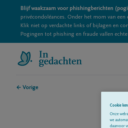
Blijf waakzaam voor phishingberichten (pogi
privécondoléances. Onder het mom van een c
Klik niet op verdachte links of bijlagen en 
Pogingen tot phishing en fraude vallen echter
← Vorige
Cookie ken
Onze websi
we automati
daarvoor v