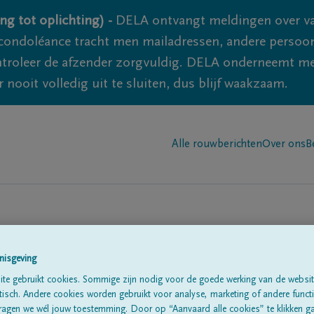
ng tot oplichting) -
DELA ontvangt meldingen over va
ondoléance tracht men mailadressen, andere persoon
controleer de afzender zorgvuldig. DELA onderneemt m
 nooit volledig uit te sluiten, dus blijf waakzaam.
Alle rouwberichten
Over ons
B
nisgeving
te gebruikt cookies. Sommige zijn nodig voor de goede werking van de websit
te
sch. Andere cookies worden gebruikt voor analyse, marketing of andere functio
ragen we wél jouw toestemming. Door op “Aanvaard alle cookies” te klikken g