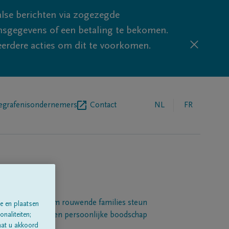
lse berichten via zogezegde
sgegevens of een betaling te bekomen.
eerdere acties om dit te voorkomen.
egrafenisondernemers
Contact
NL
FR
Een platform om rouwende families steun
e en plaatsen
 betuigen met een persoonlijke boodschap
naliteiten;
aat u akkoord