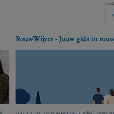
steed
A
RouwWijzer - Jouw gids in rou
jk
Zoek je je weg in rouw na persoonlijk verlies? RouwWij