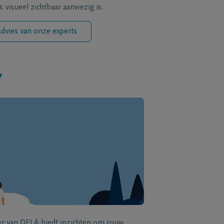
s visueel zichtbaar aanwezig is.
dvies van onze experts
w
zer van DELA biedt inzichten om rouw