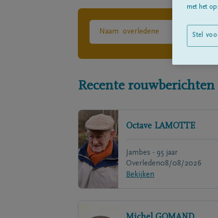
met het ops
Stel voo
Recente rouwberichten
Octave
LAMOTTE
Jambes - 95 jaar
Overleden
08/08/2026
Bekijken
Michel
GOMAND