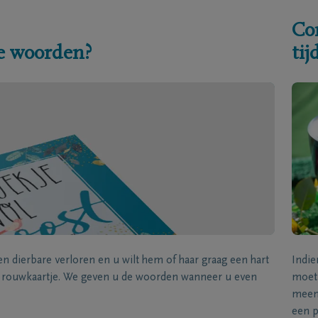
Co
e woorden?
ti
een dierbare verloren en u wilt hem of haar graag een hart
Indie
k rouwkaartje. We geven u de woorden wanneer u even
moet 
meene
een p