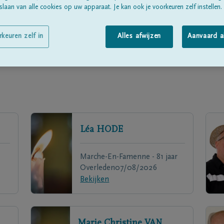
laan van alle cookies op uw apparaat. Je kan ook je voorkeuren zelf instellen.
rkeuren zelf in
Alles afwijzen
Aanvaard a
Léa
HODE
Marche-En-Famenne - 81 jaar
Overleden
07/08/2026
Bekijken
Marie Christine
VAN