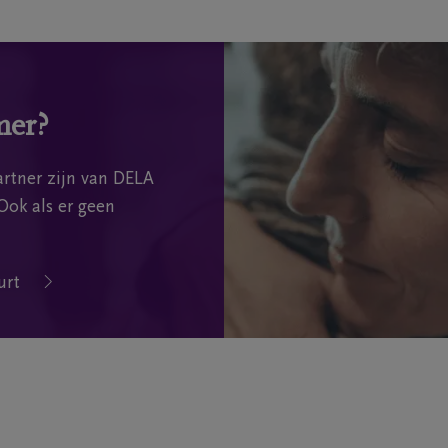
mer?
rtner zijn van DELA
Ook als er geen
urt