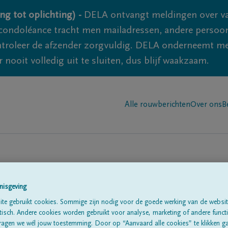
ng tot oplichting) -
DELA ontvangt meldingen over va
ondoléance tracht men mailadressen, andere persoon
controleer de afzender zorgvuldig. DELA onderneemt m
 nooit volledig uit te sluiten, dus blijf waakzaam.
Alle rouwberichten
Over ons
B
nisgeving
te gebruikt cookies. Sommige zijn nodig voor de goede werking van de websit
sch. Andere cookies worden gebruikt voor analyse, marketing of andere functio
te
ragen we wél jouw toestemming. Door op “Aanvaard alle cookies” te klikken g