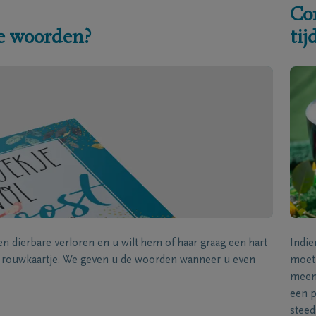
Co
e woorden?
ti
een dierbare verloren en u wilt hem of haar graag een hart
Indie
k rouwkaartje. We geven u de woorden wanneer u even
moet 
meene
een p
steed