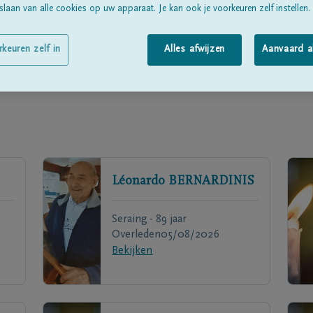
laan van alle cookies op uw apparaat. Je kan ook je voorkeuren zelf instellen.
rkeuren zelf in
Alles afwijzen
Aanvaard a
Léonardo
BERNARDINIS
Seraing - 89 jaar
Overleden
05/08/2026
Bekijken