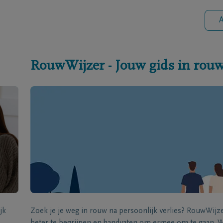
A
RouwWijzer - Jouw gids in rou
jk
Zoek je je weg in rouw na persoonlijk verlies? RouwWij