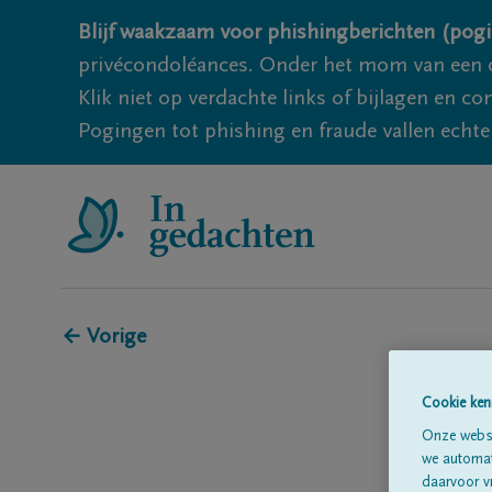
Blijf waakzaam voor phishingberichten (pogi
privécondoléances. Onder het mom van een c
Klik niet op verdachte links of bijlagen en 
Pogingen tot phishing en fraude vallen echter
← Vorige
Cookie ken
Onze websi
we automati
daarvoor v