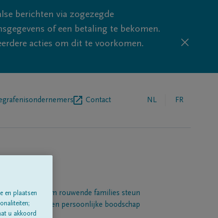
lse berichten via zogezegde
sgegevens of een betaling te bekomen.
eerdere acties om dit te voorkomen.
egrafenisondernemers
Contact
NL
FR
Een platform om rouwende families steun
e en plaatsen
naliteiten;
 betuigen met een persoonlijke boodschap
aat u akkoord