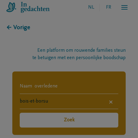
NL
FR
← Vorige
Een platform om rouwende families steun
te betuigen met een persoonlijke boodschap
×
Zoek